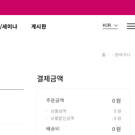
/세미나
게시판
KOR
홈
장바구니
결제금액
주문금액
0
원
상품금액
0
원
상품할인금액
- 0
원
배송비
0
원