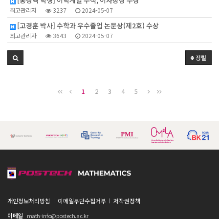
[홍정택 학생] 이학계열 수석, 이사장상 수상
최고관리자
3237
2024-05-07
[고경훈 박사] 수학과 우수졸업 논문상(제2호) 수상
최고관리자
3643
2024-05-07
정렬
1
2
3
4
5
개인정보처리방침
이메일무단수집거부
저작권정책
이메일
math-info@postech.ac.kr